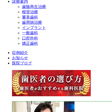
診療案内
歯髄再生治療
根管治療
審美歯科
歯周病治療
インプラント
一般歯科
口腔外科
矯正歯科
症例紹介
お知らせ
医院ブログ