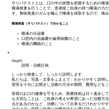
サリバテストとは、口の中の状態を把握するための唾液
唾液検査を行うことで、患者様ご自身の持つ唾液の力だ
す。無味無臭のガムを噛んで唾液を採取するので、痛み
唾液検査（サリバテスト）で分かること
唾液の分泌量
口腔内の虫歯菌や歯周病菌のこと
唾液の機能のこと
Step05
説明・治療計画
しっかり検査して、しっかり説明します。
私たちは、写真・文章をふまえて、わかりやすく説明し
望等を十分にお聞きし治療の方法や期間、費用などをご
皆様のお口の健康を守るため、医療技術は日々進歩して
も大切なことは、ご自身の考えや希望にあった治療方法
点があるのかなど、治療について出来るだけわかりやす
その上で、皆様ご自身に治療方法をお選び頂くことで、