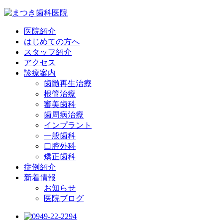
医院紹介
はじめての方へ
スタッフ紹介
アクセス
診療案内
歯髄再生治療
根管治療
審美歯科
歯周病治療
インプラント
一般歯科
口腔外科
矯正歯科
症例紹介
新着情報
お知らせ
医院ブログ