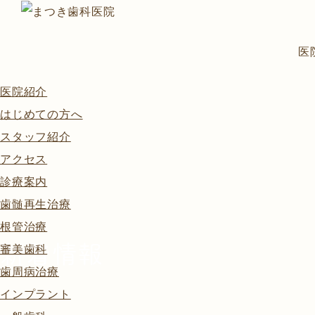
医
医院紹介
はじめての方へ
スタッフ紹介
アクセス
診療案内
歯髄再生治療
根管治療
新着情報
審美歯科
歯周病治療
インプラント